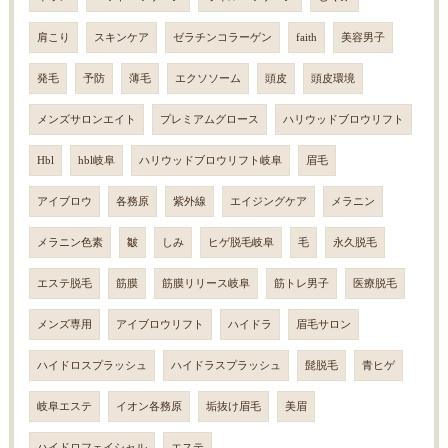
肩こり
スキンケア
ゼラチンコラーゲン
faith
美容男子
発毛
予防
薄毛
エクソソーム
頭皮
頭皮環境
メンズサロンエイト
プレミアムグロース
ハリウッドブロウリフト
Hbl
hbl岐阜
ハリウッドブロウリフト岐阜
眉毛
アイブロウ
各務原
紫外線
エイジングケア
メラニン
メラニン色素
皺
しみ
ヒゲ脱毛岐阜
毛
永久脱毛
エステ脱毛
筋膜
筋膜リリース岐阜
筋トレ男子
医療脱毛
メンズ専用
アイブロウリフト
ハイドラ
眉毛サロン
ハイドロスプラッシュ
ハイドラスプラッシュ
髭脱毛
青ヒゲ
岐阜エステ
イオン各務原
垢抜け眉毛
美眉
ハイドロフェイシャル
エステ