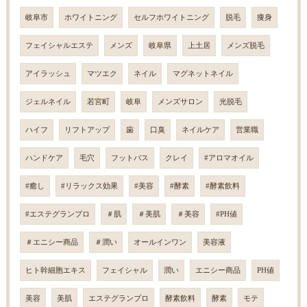
岐阜市
ホワイトニング
セルフホワイトニング
脱毛
痩身
フェイシャルエステ
メンズ
岐阜県
上土居
メンズ脱毛
アイラッシュ
マツエク
ネイル
マグネットネイル
ジェルネイル
若宮町
岐阜
メンズサロン
光脱毛
ハイフ
リフトアップ
歯
口臭
ネイルケア
営業職
ハンドケア
毛穴
フットバス
クレイ
#アロマオイル
#癒し
#リラックス効果
#美容
#酵素
#酵素飲料
#エステグランプロ
＃肌
＃美肌
＃美容
#PH値
＃エニシー商品
＃潤い
オールインワン
美容液
ヒト幹細胞エキス
フェイシャル
潤い
エニシー商品
PH値
美容
美肌
エステグランプロ
酵素飲料
酵素
モテ