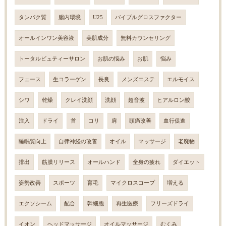
タンパク質
腸内環境
U25
バイブルグロスファクター
オールインワン美容液
美肌成分
無料カウンセリング
トータルビュティーサロン
お肌の悩み
お肌
悩み
フェース
生コラーゲン
長良
メンズエステ
エルモイス
シワ
乾燥
クレイ洗顔
洗顔
超音波
ヒアルロン酸
注入
ドライ
首
コリ
肩
頭痛改善
血行促進
睡眠質向上
自律神経の改善
オイル
マッサージ
老廃物
排出
筋膜リリース
オールハンド
全身の疲れ
ダイエット
姿勢改善
スポーツ
育毛
マイクロスコープ
増える
エクソシーム
配合
幹細胞
再生医療
フリーズドライ
イオン
ヘッドマッサージ
オイルマッサージ
むくみ