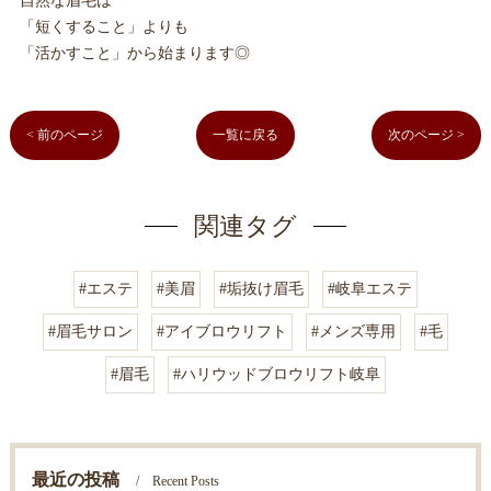
自然な眉毛は
「短くすること」よりも
「活かすこと」から始まります◎
< 前のページ
一覧に戻る
次のページ >
関連タグ
#エステ
#美眉
#垢抜け眉毛
#岐阜エステ
#眉毛サロン
#アイブロウリフト
#メンズ専用
#毛
#眉毛
#ハリウッドブロウリフト岐阜
最近の投稿
Recent Posts