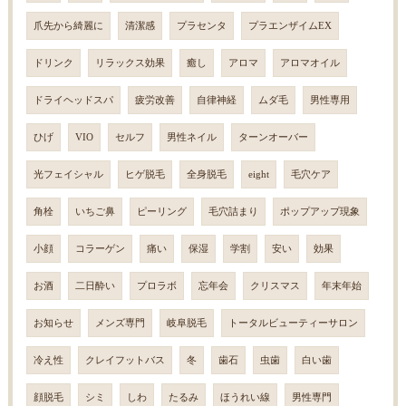
爪先から綺麗に
清潔感
プラセンタ
プラエンザイムEX
ドリンク
リラックス効果
癒し
アロマ
アロマオイル
ドライヘッドスパ
疲労改善
自律神経
ムダ毛
男性専用
ひげ
VIO
セルフ
男性ネイル
ターンオーバー
光フェイシャル
ヒゲ脱毛
全身脱毛
eight
毛穴ケア
角栓
いちご鼻
ピーリング
毛穴詰まり
ポップアップ現象
小顔
コラーゲン
痛い
保湿
学割
安い
効果
お酒
二日酔い
プロラボ
忘年会
クリスマス
年末年始
お知らせ
メンズ専門
岐阜脱毛
トータルビューティーサロン
冷え性
クレイフットバス
冬
歯石
虫歯
白い歯
顔脱毛
シミ
しわ
たるみ
ほうれい線
男性専門