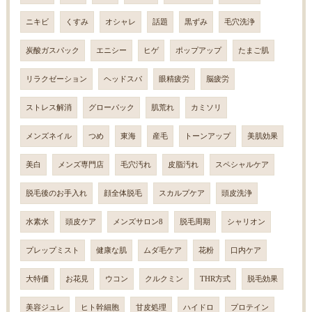
ニキビ
くすみ
オシャレ
話題
黒ずみ
毛穴洗浄
炭酸ガスパック
エニシー
ヒゲ
ポップアップ
たまご肌
リラクゼーション
ヘッドスパ
眼精疲労
脳疲労
ストレス解消
グローパック
肌荒れ
カミソリ
メンズネイル
つめ
東海
産毛
トーンアップ
美肌効果
美白
メンズ専門店
毛穴汚れ
皮脂汚れ
スペシャルケア
脱毛後のお手入れ
顔全体脱毛
スカルプケア
頭皮洗浄
水素水
頭皮ケア
メンズサロン8
脱毛周期
シャリオン
プレップミスト
健康な肌
ムダ毛ケア
花粉
口内ケア
大特価
お花見
ウコン
クルクミン
THR方式
脱毛効果
美容ジュレ
ヒト幹細胞
甘皮処理
ハイドロ
プロテイン