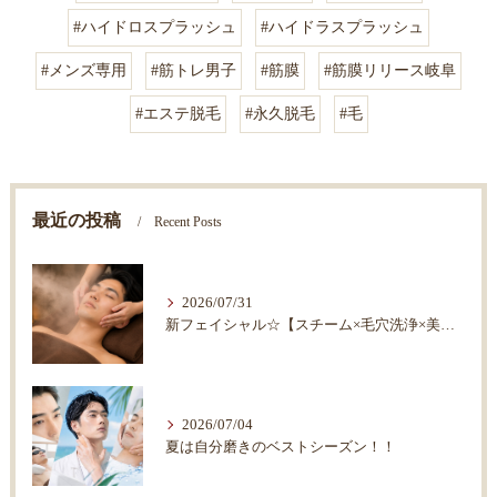
#ハイドロスプラッシュ
#ハイドラスプラッシュ
#メンズ専用
#筋トレ男子
#筋膜
#筋膜リリース岐阜
#エステ脱毛
#永久脱毛
#毛
最近の投稿
Recent Posts
2026/07/31
新フェイシャル☆【スチーム×毛穴洗浄×美顔器×マッサージ】
2026/07/04
夏は自分磨きのベストシーズン！！