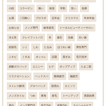
小顔
コラーゲン
痛い
保湿
学割
安い
効果
お酒
二日酔い
プロラボ
忘年会
クリスマス
年末年始
お知らせ
メンズ専門
岐阜脱毛
トータルビューティーサロン
冷え性
クレイフットバス
冬
歯石
虫歯
白い歯
顔脱毛
シミ
しわ
たるみ
ほうれい線
男性専門
ニキビ
くすみ
オシャレ
話題
黒ずみ
毛穴洗浄
炭酸ガスパック
エニシー
ヒゲ
ポップアップ
たまご肌
リラクゼーション
ヘッドスパ
眼精疲労
脳疲労
ストレス解消
グローパック
肌荒れ
カミソリ
メンズネイル
つめ
東海
産毛
トーンアップ
美肌効果
美白
メンズ専門店
毛穴汚れ
皮脂汚れ
スペシャルケア