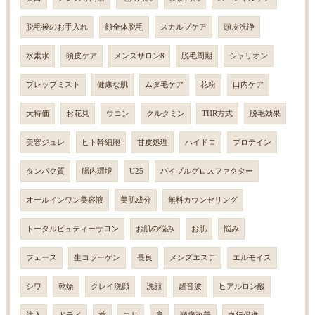
脱毛後のお手入れ
顔全体脱毛
スカルプケア
頭皮洗浄
水素水
頭皮ケア
メンズサロン8
脱毛周期
シャリオン
プレップミスト
健康な肌
ムダ毛ケア
花粉
口内ケア
大特価
お花見
ウコン
クルクミン
THR方式
脱毛効果
美容ジュレ
ヒト幹細胞
甘皮処理
ハイドロ
プロテイン
タンパク質
腸内環境
U25
バイブルグロスファクター
オールインワン美容液
美肌成分
無料カウンセリング
トータルビュティーサロン
お肌の悩み
お肌
悩み
フェース
生コラーゲン
長良
メンズエステ
エルモイス
シワ
乾燥
クレイ洗顔
洗顔
超音波
ヒアルロン酸