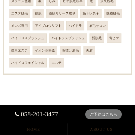
メラニン色素
皺
しみ
ヒゲ脱毛岐阜
毛
永久脱毛
エステ脱毛
筋膜
筋膜リリース岐阜
筋トレ男子
医療脱毛
メンズ専用
アイブロウリフト
ハイドラ
眉毛サロン
ハイドロスプラッシュ
ハイドラスプラッシュ
髭脱毛
青ヒゲ
岐阜エステ
イオン各務原
垢抜け眉毛
美眉
ハイドロフェイシャル
エステ
058-201-3477
ご予約はこちら
HOME
ABOUT US