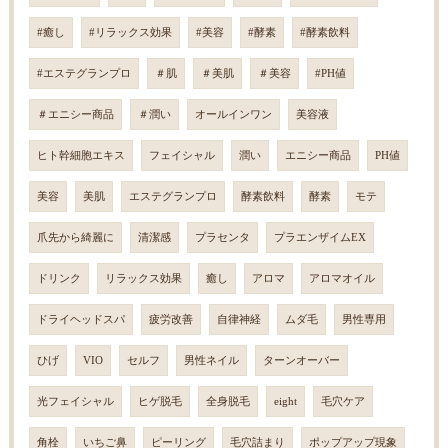
#癒し
#リラックス効果
#美容
#酵素
#酵素飲料
#エステグランプロ
＃肌
＃美肌
＃美容
#PH値
＃エニシー商品
＃潤い
オールインワン
美容液
ヒト幹細胞エキス
フェイシャル
潤い
エニシー商品
PH値
美容
美肌
エステグランプロ
酵素飲料
酵素
モテ
爪先から綺麗に
清潔感
プラセンタ
プラエンザイムEX
ドリンク
リラックス効果
癒し
アロマ
アロマオイル
ドライヘッドスパ
疲労改善
自律神経
ムダ毛
男性専用
ひげ
VIO
セルフ
男性ネイル
ターンオーバー
光フェイシャル
ヒゲ脱毛
全身脱毛
eight
毛穴ケア
角栓
いちご鼻
ピーリング
毛穴詰まり
ポップアップ現象