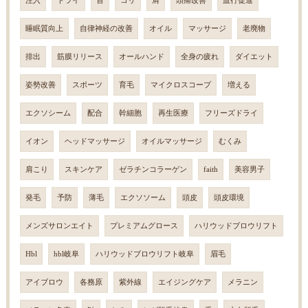
注入
ドライ
首
コリ
肩
頭痛改善
血行促進
睡眠質向上
自律神経の改善
オイル
マッサージ
老廃物
排出
筋膜リリース
オールハンド
全身の疲れ
ダイエット
姿勢改善
スポーツ
育毛
マイクロスコープ
増える
エクソシーム
配合
幹細胞
再生医療
フリーズドライ
イオン
ヘッドマッサージ
オイルマッサージ
むくみ
肩こり
スキンケア
ゼラチンコラーゲン
faith
美容男子
発毛
予防
薄毛
エクソソーム
頭皮
頭皮環境
メンズサロンエイト
プレミアムグロース
ハリウッドブロウリフト
Hbl
hbl岐阜
ハリウッドブロウリフト岐阜
眉毛
アイブロウ
各務原
紫外線
エイジングケア
メラニン