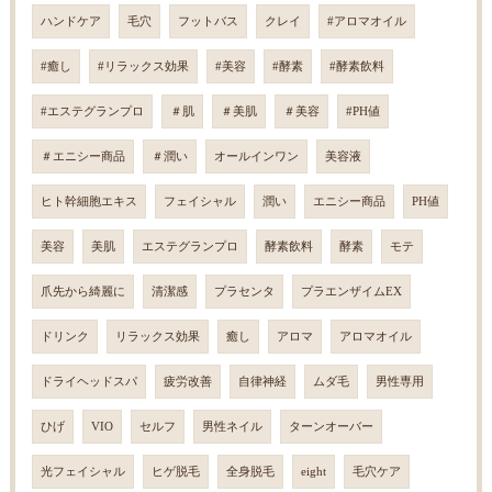
ハンドケア
毛穴
フットバス
クレイ
#アロマオイル
#癒し
#リラックス効果
#美容
#酵素
#酵素飲料
#エステグランプロ
＃肌
＃美肌
＃美容
#PH値
＃エニシー商品
＃潤い
オールインワン
美容液
ヒト幹細胞エキス
フェイシャル
潤い
エニシー商品
PH値
美容
美肌
エステグランプロ
酵素飲料
酵素
モテ
爪先から綺麗に
清潔感
プラセンタ
プラエンザイムEX
ドリンク
リラックス効果
癒し
アロマ
アロマオイル
ドライヘッドスパ
疲労改善
自律神経
ムダ毛
男性専用
ひげ
VIO
セルフ
男性ネイル
ターンオーバー
光フェイシャル
ヒゲ脱毛
全身脱毛
eight
毛穴ケア