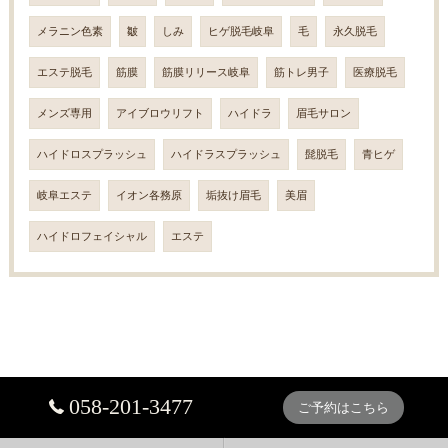
メラニン色素
皺
しみ
ヒゲ脱毛岐阜
毛
永久脱毛
エステ脱毛
筋膜
筋膜リリース岐阜
筋トレ男子
医療脱毛
メンズ専用
アイブロウリフト
ハイドラ
眉毛サロン
ハイドロスプラッシュ
ハイドラスプラッシュ
髭脱毛
青ヒゲ
岐阜エステ
イオン各務原
垢抜け眉毛
美眉
ハイドロフェイシャル
エステ
058-201-3477
ご予約はこちら