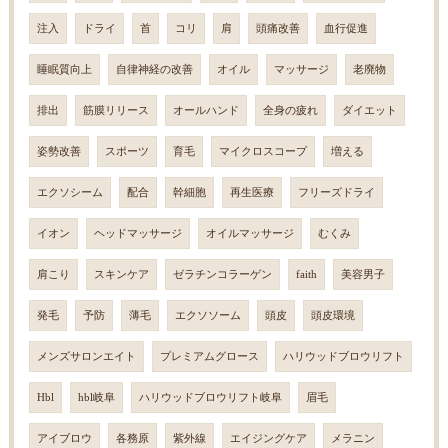
注入
ドライ
首
コリ
肩
頭痛改善
血行促進
睡眠質向上
自律神経の改善
オイル
マッサージ
老廃物
排出
筋膜リリース
オールハンド
全身の疲れ
ダイエット
姿勢改善
スポーツ
育毛
マイクロスコープ
増える
エクソシーム
配合
幹細胞
再生医療
フリーズドライ
イオン
ヘッドマッサージ
オイルマッサージ
むくみ
肩こり
スキンケア
ゼラチンコラーゲン
faith
美容男子
発毛
予防
薄毛
エクソソーム
頭皮
頭皮環境
メンズサロンエイト
プレミアムグロース
ハリウッドブロウリフト
Hbl
hbl岐阜
ハリウッドブロウリフト岐阜
眉毛
アイブロウ
各務原
紫外線
エイジングケア
メラニン