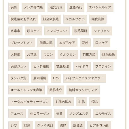
美白
メンズ専門店
毛穴汚れ
皮脂汚れ
スペシャルケア
脱毛後のお手入れ
顔全体脱毛
スカルプケア
頭皮洗浄
水素水
頭皮ケア
メンズサロン8
脱毛周期
シャリオン
プレップミスト
健康な肌
ムダ毛ケア
花粉
口内ケア
大特価
お花見
ウコン
クルクミン
THR方式
脱毛効果
美容ジュレ
ヒト幹細胞
甘皮処理
ハイドロ
プロテイン
タンパク質
腸内環境
U25
バイブルグロスファクター
オールインワン美容液
美肌成分
無料カウンセリング
トータルビュティーサロン
お肌の悩み
お肌
悩み
フェース
生コラーゲン
長良
メンズエステ
エルモイス
シワ
乾燥
クレイ洗顔
洗顔
超音波
ヒアルロン酸