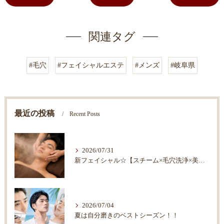
関連タグ
#毛穴
#フェイシャルエステ
#メンズ
#岐阜県
最近の投稿
Recent Posts
2026/07/31
新フェイシャル☆【スチーム×毛穴洗浄×美顔器×マッサージ】
2026/07/04
夏は自分磨きのベストシーズン！！