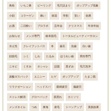
角栓
いちご鼻
ピーリング
毛穴詰まり
ポップアップ現象
小顔
コラーゲン
痛い
保湿
学割
安い
効果
お酒
二日酔い
プロラボ
忘年会
クリスマス
年末年始
お知らせ
メンズ専門
岐阜脱毛
トータルビューティーサロン
冷え性
クレイフットバス
冬
歯石
虫歯
白い歯
顔脱毛
シミ
しわ
たるみ
ほうれい線
男性専門
ニキビ
くすみ
オシャレ
話題
黒ずみ
毛穴洗浄
炭酸ガスパック
エニシー
ヒゲ
ポップアップ
たまご肌
リラクゼーション
ヘッドスパ
眼精疲労
脳疲労
ストレス解消
グローパック
肌荒れ
カミソリ
メンズネイル
つめ
東海
産毛
トーンアップ
美肌効果