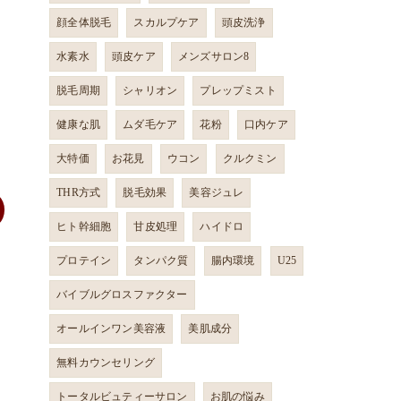
顔全体脱毛
スカルプケア
頭皮洗浄
水素水
頭皮ケア
メンズサロン8
脱毛周期
シャリオン
プレップミスト
健康な肌
ムダ毛ケア
花粉
口内ケア
大特価
お花見
ウコン
クルクミン
THR方式
脱毛効果
美容ジュレ
ヒト幹細胞
甘皮処理
ハイドロ
プロテイン
タンパク質
腸内環境
U25
バイブルグロスファクター
オールインワン美容液
美肌成分
無料カウンセリング
トータルビュティーサロン
お肌の悩み