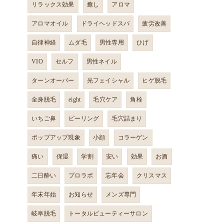
リラックス効果
癒し
アロマ
アロマオイル
ドライヘッドスパ
疲労改善
自律神経
ムダ毛
男性専用
ひげ
VIO
セルフ
男性ネイル
ターンオーバー
光フェイシャル
ヒゲ脱毛
全身脱毛
eight
毛穴ケア
角栓
いちご鼻
ピーリング
毛穴詰まり
ポップアップ現象
小顔
コラーゲン
痛い
保湿
学割
安い
効果
お酒
二日酔い
プロラボ
忘年会
クリスマス
年末年始
お知らせ
メンズ専門
岐阜脱毛
トータルビューティーサロン