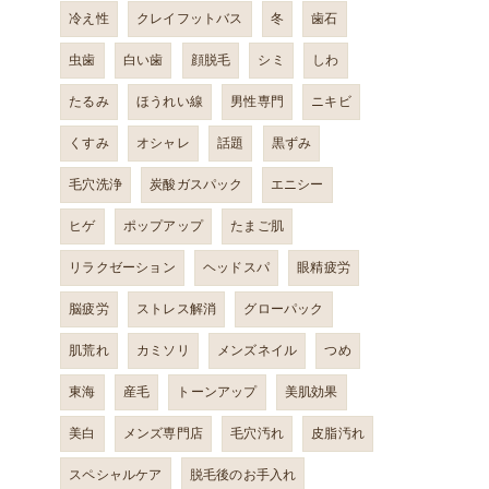
冷え性
クレイフットバス
冬
歯石
虫歯
白い歯
顔脱毛
シミ
しわ
たるみ
ほうれい線
男性専門
ニキビ
くすみ
オシャレ
話題
黒ずみ
毛穴洗浄
炭酸ガスパック
エニシー
ヒゲ
ポップアップ
たまご肌
リラクゼーション
ヘッドスパ
眼精疲労
脳疲労
ストレス解消
グローパック
肌荒れ
カミソリ
メンズネイル
つめ
東海
産毛
トーンアップ
美肌効果
美白
メンズ専門店
毛穴汚れ
皮脂汚れ
スペシャルケア
脱毛後のお手入れ